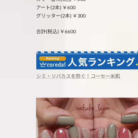
アート(2本) ￥600
グリッター(2本) ￥300
合計(税込) ￥6600
シミ・ソバカスを防ぐ！コーセー米肌