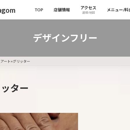
アクセス
gom
TOP
店舗情報
メニュー/料
道順/地図
デザインフリー
アート×グリッター
リッター