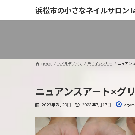
コ
ナ
浜松市の小さなネイルサロン la
ン
ビ
テ
ゲ
ン
ー
ツ
シ
へ
ョ
ス
ン
キ
に
ッ
移
HOME
ネイルデザイン
デザインフリー
ニュアンス
プ
動
ニュアンスアート×グ
最
2023年7月20日
2023年7月17日
lagom
終
更
新
日
時