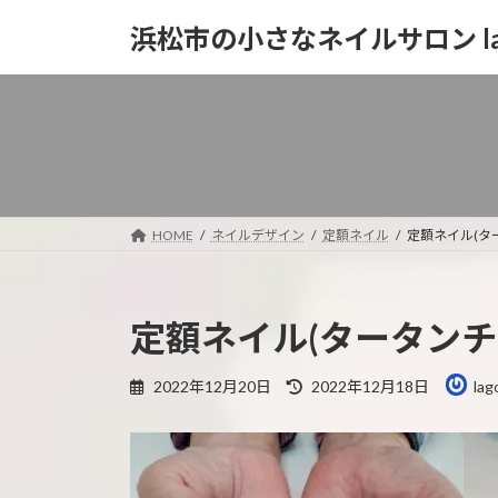
コ
ナ
浜松市の小さなネイルサロン la
ン
ビ
テ
ゲ
ン
ー
ツ
シ
へ
ョ
ス
ン
キ
に
ッ
移
HOME
ネイルデザイン
定額ネイル
定額ネイル(タ
プ
動
定額ネイル(タータンチ
最
2022年12月20日
2022年12月18日
lag
終
更
新
日
時