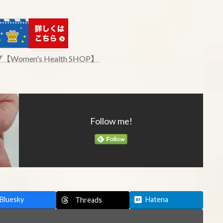
n's Health SHOP】
Follow me!
Bluesky
Hatena
Threads