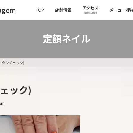
アクセス
gom
TOP
店舗情報
メニュー/料
道順/地図
定額ネイル
ータンチェック)
ェック)
om