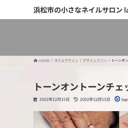
コ
ナ
浜松市の小さなネイルサロン la
ン
ビ
テ
ゲ
ン
ー
ツ
シ
へ
ョ
ス
ン
キ
に
ッ
移
HOME
ネイルデザイン
デザインフリー
トーンオ
プ
動
トーンオントーンチェ
最
2022年12月15日
2022年12月11日
lag
終
更
新
日
時