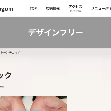
アクセス
gom
TOP
店舗情報
メニュー/料
道順/地図
デザインフリー
ントーンチェック
ック
om