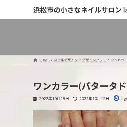
コ
ナ
浜松市の小さなネイルサロン la
ン
ビ
テ
ゲ
ン
ー
ツ
シ
へ
ョ
ス
ン
キ
に
ッ
移
HOME
ネイルデザイン
デザインフリー
ワンカラー
プ
動
ワンカラー(パタータド
最
2022年10月15日
2022年10月12日
lag
終
更
新
日
時