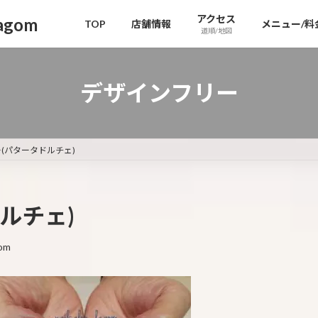
アクセス
gom
TOP
店舗情報
メニュー/料
道順/地図
デザインフリー
(パタータドルチェ)
ルチェ)
om