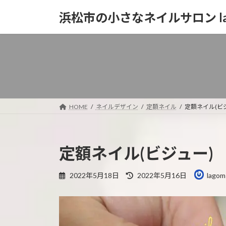
コ
ナ
浜松市の小さなネイルサロン la
ン
ビ
テ
ゲ
ン
ー
ツ
シ
へ
ョ
ス
ン
キ
に
ッ
移
HOME
ネイルデザイン
定額ネイル
定額ネイル(ビ
プ
動
定額ネイル(ビジュー)
最
2022年5月18日
2022年5月16日
lagom
終
更
新
日
時