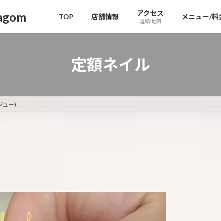
アクセス
gom
TOP
店舗情報
メニュー/料
道順/地図
定額ネイル
ジュー)