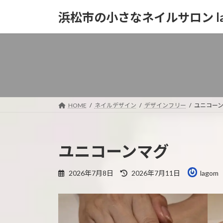
コ
ナ
浜松市の小さなネイルサロン la
ン
ビ
テ
ゲ
ン
ー
ツ
シ
へ
ョ
ス
ン
キ
に
ッ
移
HOME
ネイルデザイン
デザインフリー
ユニコー
プ
動
ユニコーンマグ
最
2026年7月8日
2026年7月11日
lagom
終
更
新
日
時