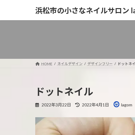
コ
ナ
浜松市の小さなネイルサロン la
ン
ビ
テ
ゲ
ン
ー
ツ
シ
へ
ョ
ス
ン
キ
に
ッ
移
HOME
ネイルデザイン
デザインフリー
ドットネ
プ
動
ドットネイル
最
2022年3月22日
2022年4月1日
lagom
終
更
新
日
時