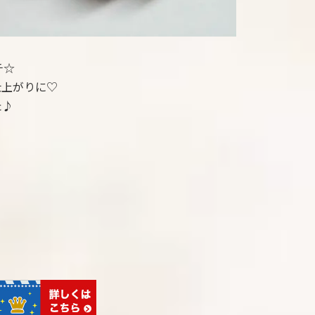
チ☆
仕上がりに♡
た♪