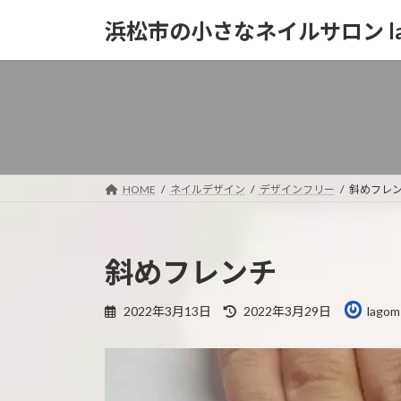
コ
ナ
浜松市の小さなネイルサロン la
ン
ビ
テ
ゲ
ン
ー
ツ
シ
へ
ョ
ス
ン
キ
に
ッ
移
HOME
ネイルデザイン
デザインフリー
斜めフレ
プ
動
斜めフレンチ
最
2022年3月13日
2022年3月29日
lagom
終
更
新
日
時