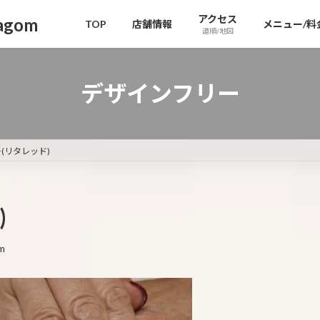
アクセス
gom
TOP
店舗情報
メニュー/料
道順/地図
デザインフリー
(リタレッド)
)
m