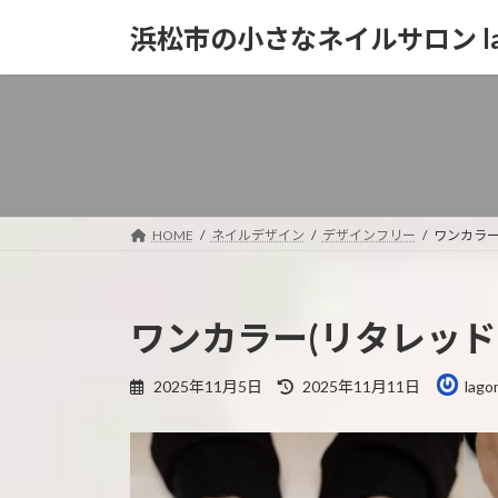
コ
ナ
浜松市の小さなネイルサロン la
ン
ビ
テ
ゲ
ン
ー
ツ
シ
へ
ョ
ス
ン
キ
に
ッ
移
HOME
ネイルデザイン
デザインフリー
ワンカラー
プ
動
ワンカラー(リタレッド
最
2025年11月5日
2025年11月11日
lago
終
更
新
日
時