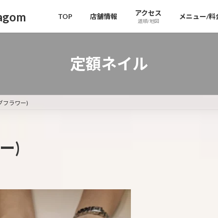
アクセス
gom
TOP
店舗情報
メニュー/料
道順/地図
定額ネイル
グフラワー)
ー)