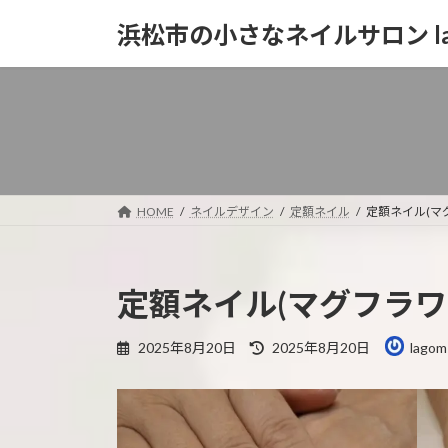
コ
ナ
浜松市の小さなネイルサロン la
ン
ビ
テ
ゲ
ン
ー
ツ
シ
へ
ョ
ス
ン
キ
に
ッ
移
HOME
ネイルデザイン
定額ネイル
定額ネイル(マ
プ
動
定額ネイル(マグフラワ
最
2025年8月20日
2025年8月20日
lagom
終
更
新
日
時