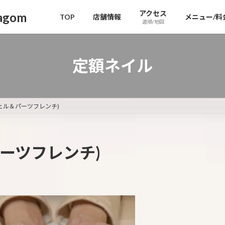
アクセス
gom
TOP
店舗情報
メニュー/料
道順/地図
定額ネイル
ェル＆パーツフレンチ)
ーツフレンチ)