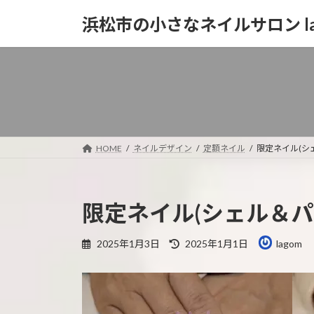
コ
ナ
浜松市の小さなネイルサロン la
ン
ビ
テ
ゲ
ン
ー
ツ
シ
へ
ョ
ス
ン
キ
に
ッ
移
HOME
ネイルデザイン
定額ネイル
限定ネイル(シ
プ
動
限定ネイル(シェル＆パ
最
2025年1月3日
2025年1月1日
lagom
終
更
新
日
時