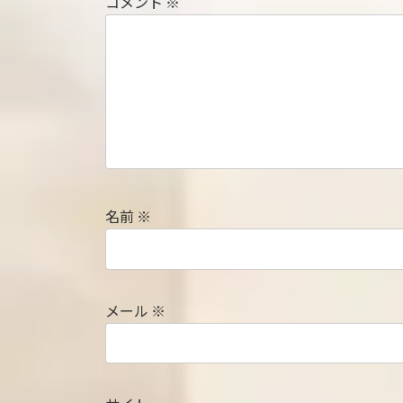
コメント
※
名前
※
メール
※