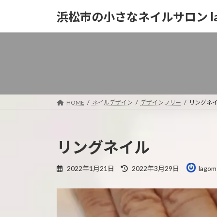
コ
ナ
浜松市の小さなネイルサロン la
ン
ビ
テ
ゲ
ン
ー
ツ
シ
へ
ョ
ス
ン
キ
に
ッ
移
HOME
ネイルデザイン
デザインフリー
リングネ
プ
動
リングネイル
最
2022年1月21日
2022年3月29日
lagom
終
更
新
日
時