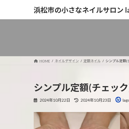
コ
ナ
浜松市の小さなネイルサロン la
ン
ビ
テ
ゲ
ン
ー
ツ
シ
へ
ョ
ス
ン
キ
に
ッ
移
HOME
ネイルデザイン
定額ネイル
シンプル定額(
プ
動
シンプル定額(チェック
最
2024年10月22日
2024年10月23日
lag
終
更
新
日
時