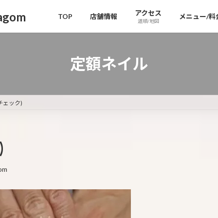
アクセス
gom
TOP
店舗情報
メニュー/料
道順/地図
定額ネイル
チェック)
)
om