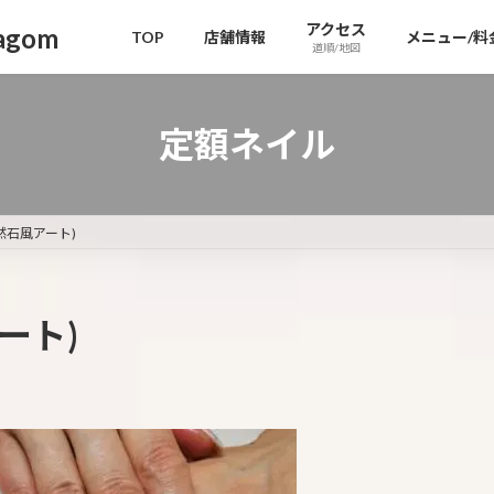
アクセス
gom
TOP
店舗情報
メニュー/料
道順/地図
定額ネイル
然石風アート)
ート)