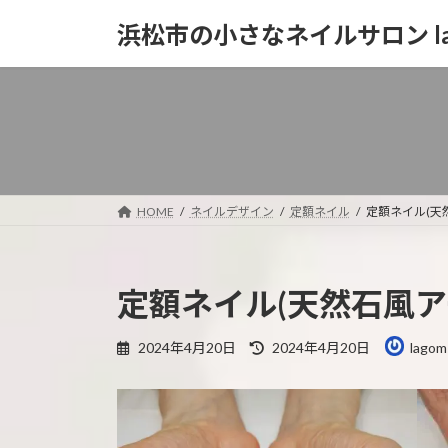
コ
ナ
浜松市の小さなネイルサロン la
ン
ビ
テ
ゲ
ン
ー
ツ
シ
へ
ョ
ス
ン
キ
に
ッ
移
HOME
ネイルデザイン
定額ネイル
定額ネイル(天
プ
動
定額ネイル(天然石風ア
最
2024年4月20日
2024年4月20日
lagom
終
更
新
日
時