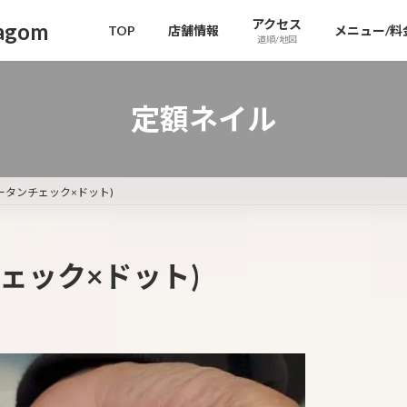
アクセス
gom
TOP
店舗情報
メニュー/料
道順/地図
定額ネイル
ータンチェック×ドット)
ェック×ドット)