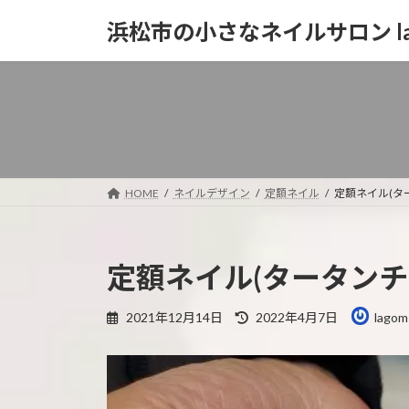
コ
ナ
浜松市の小さなネイルサロン la
ン
ビ
テ
ゲ
ン
ー
ツ
シ
へ
ョ
ス
ン
キ
に
ッ
移
HOME
ネイルデザイン
定額ネイル
定額ネイル(タ
プ
動
定額ネイル(タータンチ
最
2021年12月14日
2022年4月7日
lagom
終
更
新
日
時