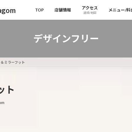
アクセス
gom
TOP
店舗情報
メニュー/料
道順/地図
デザインフリー
ー＆ミラーフット
ット
om