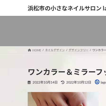
コ
ナ
浜松市の小さなネイルサロン la
ン
ビ
テ
ゲ
ン
ー
ツ
シ
へ
ョ
ス
ン
キ
に
ッ
移
HOME
ネイルデザイン
デザインフリー
ワンカラ
プ
動
ワンカラー＆ミラーフ
最
2022年10月14日
2022年10月12日
lag
終
更
新
日
時