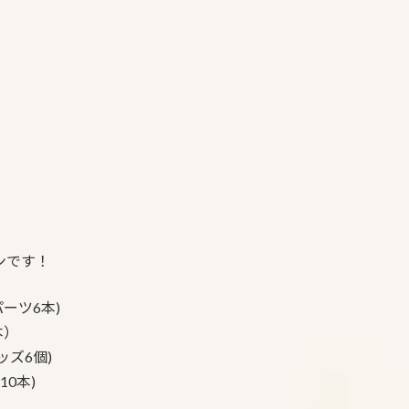
ンです！
ーツ6本)
本）
ズ6個)
0本)