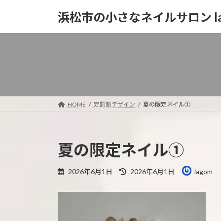
コ
ナ
浜松市の小さなネイルサロン la
ン
ビ
テ
ゲ
ン
ー
ツ
シ
へ
ョ
ス
ン
キ
に
ッ
移
HOME
定額制デザイン
夏の限定ネイル①
プ
動
夏の限定ネイル①
最
2026年6月1日
2026年6月1日
lagom
終
更
新
日
時