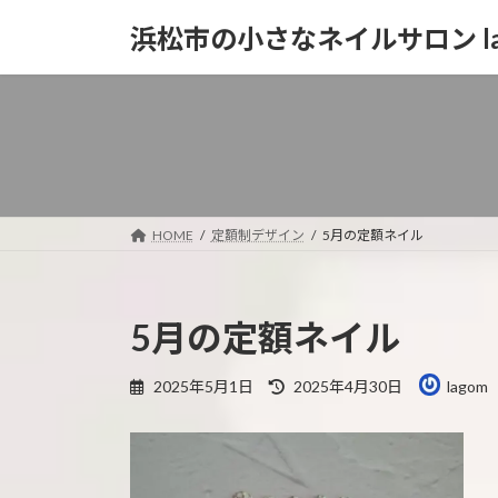
コ
ナ
浜松市の小さなネイルサロン la
ン
ビ
テ
ゲ
ン
ー
ツ
シ
へ
ョ
ス
ン
キ
に
ッ
移
HOME
定額制デザイン
5月の定額ネイル
プ
動
5月の定額ネイル
最
2025年5月1日
2025年4月30日
lagom
終
更
新
日
時