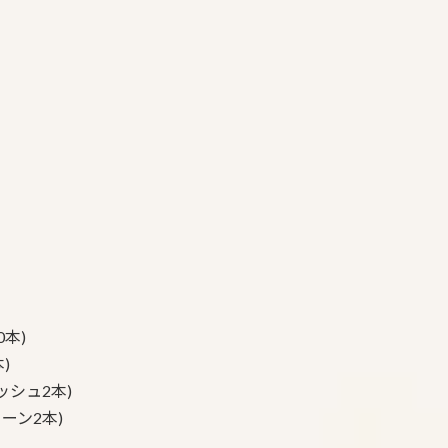
本)
)
ッシュ2本)
ーン2本)